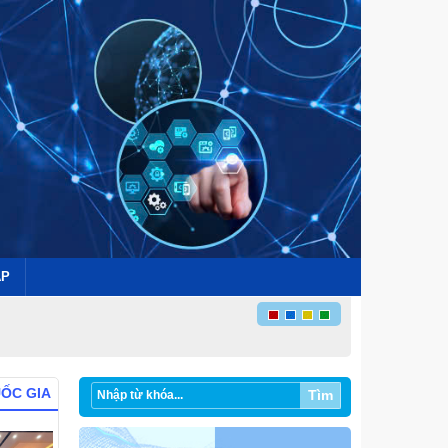
ÁP
UỐC GIA
Tìm