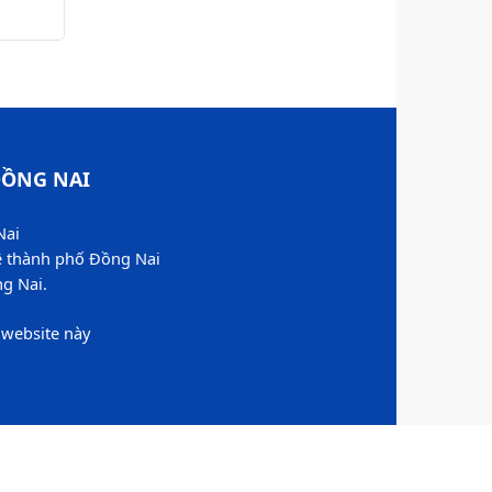
ỒNG NAI​
Nai
ệ thành phố Đồng Nai
 Nai.​
website này​