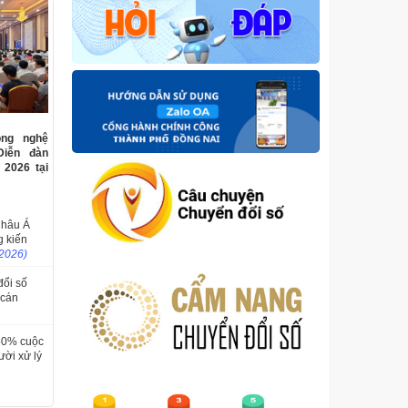
ng nghệ
Diễn đàn
 2026 tại
Châu Á
g kiến
/2026)
đổi số
 cán
 50% cuộc
ười xử lý