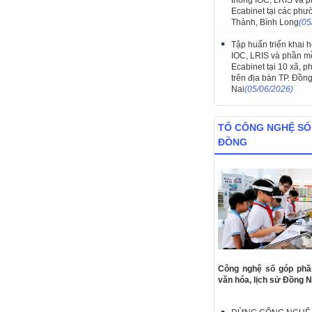
thống IOC, LRIS và
Ecabinet tại các ph
Thành, Bình Long
(05
Tập huấn triển khai 
IOC, LRIS và phần 
Ecabinet tại 10 xã, 
trên địa bàn TP. Đồn
Nai
(05/06/2026)
TỔ CÔNG NGHỆ S
ĐỒNG
Công nghệ số góp phầ
văn hóa, lịch sử Đồng N