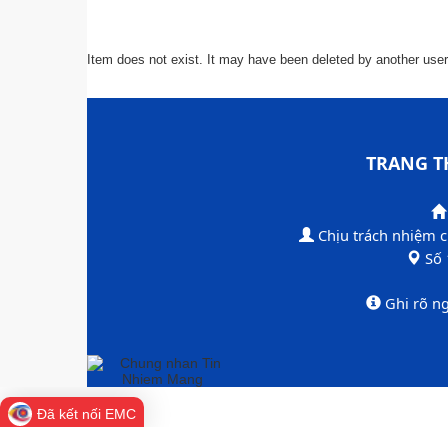
Item does not exist. It may have been deleted by another user
TRANG T
Chịu trách nhiệm 
​Số
​Ghi rõ n
Đã kết nối EMC