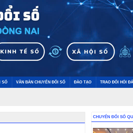
I SỐ
VĂN BẢN CHUYỂN ĐỔI SỐ
ĐÀO TẠO
TRAO ĐỔI HỎI Đ
CHUYỂN ĐỔI SỐ Q