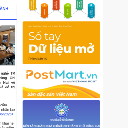
HÀNH
nghệ TP.
cùng Chi
g Nai về
và đô thị
m cấm
ệ nhân tạo
06/2026)
ển khai hệ