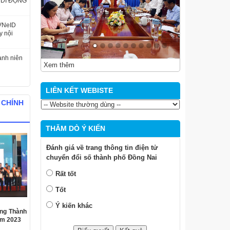
DI ĐỘNG
 VNeID
y nội
anh niên
Xem thêm
LIÊN KẾT WEBISTE
 CHÍNH
THĂM DÒ Ý KIẾN
Đánh giá về trang thông tin điện tử
chuyển đổi số thành phố Đồng Nai
Rất tốt
Tốt
Ý kiến khác
ởng Thành
am 2023