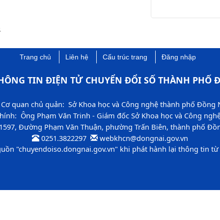
.
Trang chủ
Liên hệ
Cấu trúc trang
Đăng nhập
HÔNG TIN ĐIỆN TỬ CHUYỂN ĐỔI SỐ THÀNH PHỐ Đ
Cơ quan chủ quản: Sở Khoa học và Công nghệ thành phố Đồng 
chính: Ông Phạm Văn Trinh - Giám đốc Sở Khoa học và Công ngh
 1597, Đường Phạm Văn Thuận, phường Trấn Biên, thành phố Đồng
0251.3822297 ​
​ webkhcn​​@dongnai.gov.vn​
guồn "chuyendoiso​.dongnai.gov.vn" khi phát hành lại thông tin từ 