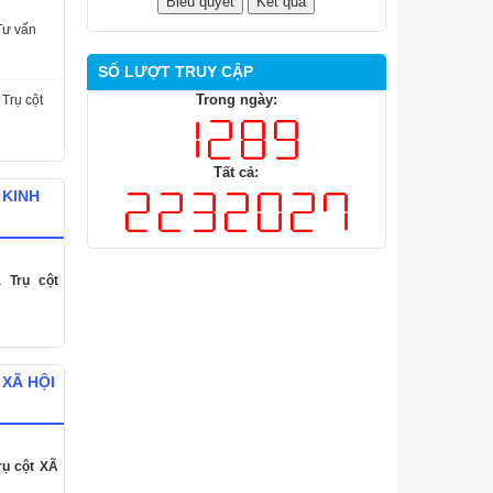
Tư vấn
SỐ LƯỢT TRUY CẬP
Trong ngày:
 Trụ cột
Tất cả:
 KINH
á Trụ cột
 XÃ HỘI
rụ cột XÃ