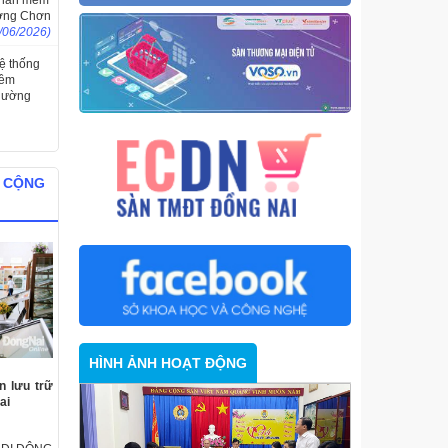
 phần mềm
ường Chơn
/06/2026)
hệ thống
mềm
phường
g
Ố CỘNG
HÌNH ẢNH HOẠT ĐỘNG
n lưu trữ
ai