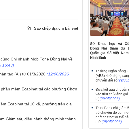
Sao chép địa chỉ bài viết
Sở Khoa học và Cô
Đồng Nai tham dự 
Quốc gia Số Việt Nam
Ninh Bình
c cùng Chi nhánh MobiFone Đồng Nai về
 16:43)
Trường Ngân hàng 
hân tạo (AI) từ 01/3/2026
(12/06/2026
(ABS) khởi động sán
chuyển đổi số
(29/05
 và phần mềm Ecabinet tại các phường Chơn
​Đưa kết quả chuyển 
vào tiêu chí đánh giá
bộ
(29/05/2026)
ềm Ecabinet tại 10 xã, phường trên địa
Trust Bank cắt giảm
trò chuyện do con ng
nhờ chatbot AI thế hệ
tâm Giám sát, điều hành thông minh thành
mới
(28/05/2026)