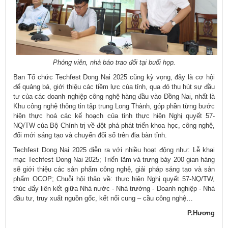
Phóng viên, nhà báo trao đổi tại buổi họp.
Ban Tổ chức Techfest Dong Nai 2025 cũng kỳ vọng, đây là cơ hội
để quảng bá, giới thiệu các tiềm lực của tỉnh, qua đó thu hút sự đầu
tư của các doanh nghiệp công nghệ hàng đầu vào Đồng Nai, nhất là
Khu công nghệ thông tin tập trung Long Thành, góp phần từng bước
hiện thực hoá các kế hoạch của tỉnh thực hiện Nghị quyết 57-
NQ/TW của Bộ Chính trị về đột phá phát triển khoa học, công nghệ,
đổi mới sáng tạo và chuyển đổi số trên địa bàn tỉnh.
Techfest Dong Nai 2025 diễn ra với nhiều hoạt động như: Lễ khai
mạc Techfest Dong Nai 2025; Triển lãm và trưng bày 200 gian hàng
sẽ giới thiệu các sản phẩm công nghệ, giải pháp sáng tạo và sản
phẩm OCOP; Chuỗi hội thảo về: thực hiện Nghị quyết 57-NQ/TW,
thúc đẩy liên kết giữa Nhà nước - Nhà trường - Doanh nghiệp - Nhà
đầu tư, truy xuất nguồn gốc, kết nối cung – cầu công nghệ…
P.Hương