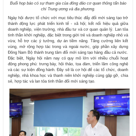
Buổi họp báo có sự tham gia của đông đảo cơ quan thông tấn báo
chí Trung ương và địa phương.
Ngày hội được tổ chức với mục tiêu thúc đẩy đổi mới sáng tạo trở
thành động lực phát triển kinh tế - xã hội; kết nối hiệu quả giữa
doanh nghiệp, viện trường, nhà đầu tư và cơ quan quản lý. Lan tỏa
tinh thần khởi nghiệp, đặc biệt trong giới trẻ và doanh nghiệp nhỏ và
vừa; hỗ trợ các ý tưởng, dự án tiềm năng. Tăng cường liên kết
vùng, mở rộng hợp tác trong và ngoài nước, góp phần xây dựng
Đông Nam Bộ thành trung tâm đổi mới sáng tạo hàng đầu cả nước.
Đặc biệt, Ngày hội năm nay có quy mô lớn với nhiều chuỗi hoạt
động phong phú: trưng bày, hội thảo, tọa đàm, triển lãm công nghệ
và các sự kiện đồng hành. Đây sẽ là cơ hội để các tổ chức, doanh
nghiệp, nhà khoa học và thanh niên khởi nghiệp cùng gặp gỡ, chia
sẻ, hợp tác và lan tỏa tinh thần đổi mới sáng tạo.