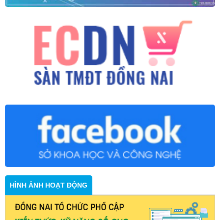
HÌNH ẢNH HOẠT ĐỘNG