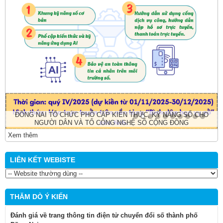
ĐỒNG NAI TỔ CHỨC PHỔ CẬP KIẾN THỨC, KỸ NĂNG SỐ CHO
NGƯỜI DÂN VÀ TỔ CÔNG NGHỆ SỐ CỘNG ĐỒNG
Xem thêm
LIÊN KẾT WEBISTE
THĂM DÒ Ý KIẾN
Đánh giá về trang thông tin điện tử chuyển đổi số thành phố