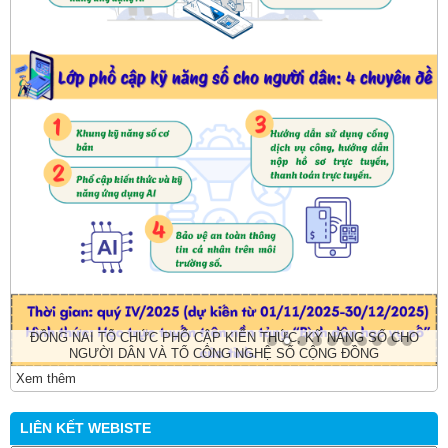
ĐỒNG NAI TỔ CHỨC PHỔ CẬP KIẾN THỨC, KỸ NĂNG SỐ CHO
NGƯỜI DÂN VÀ TỔ CÔNG NGHỆ SỐ CỘNG ĐỒNG
Xem thêm
LIÊN KẾT WEBISTE