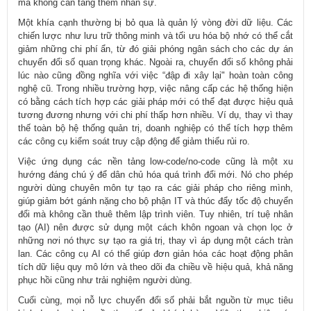
mà không cần tăng thêm nhân sự.
Một khía cạnh thường bị bỏ qua là quản lý vòng đời dữ liệu. Các
chiến lược như lưu trữ thông minh và tối ưu hóa bộ nhớ có thể cắt
giảm những chi phí ẩn, từ đó giải phóng ngân sách cho các dự án
chuyển đổi số quan trọng khác. Ngoài ra, chuyển đổi số không phải
lúc nào cũng đồng nghĩa với việc “đập đi xây lại" hoàn toàn công
nghệ cũ. Trong nhiều trường hợp, việc nâng cấp các hệ thống hiện
có bằng cách tích hợp các giải pháp mới có thể đạt được hiệu quả
tương đương nhưng với chi phí thấp hơn nhiều. Ví dụ, thay vì thay
thế toàn bộ hệ thống quản trị, doanh nghiệp có thể tích hợp thêm
các công cụ kiểm soát truy cập động để giảm thiểu rủi ro.
Việc ứng dụng các nền tảng low-code/no-code cũng là một xu
hướng đáng chú ý để dân chủ hóa quá trình đổi mới. Nó cho phép
người dùng chuyên môn tự tạo ra các giải pháp cho riêng mình,
giúp giảm bớt gánh nặng cho bộ phận IT và thúc đẩy tốc độ chuyển
đổi mà không cần thuê thêm lập trình viên. Tuy nhiên, trí tuệ nhân
tạo (AI) nên được sử dụng một cách khôn ngoan và chọn lọc ở
những nơi nó thực sự tạo ra giá trị, thay vì áp dụng một cách tràn
lan. Các công cụ AI có thể giúp đơn giản hóa các hoạt động phân
tích dữ liệu quy mô lớn và theo dõi đa chiều về hiệu quả, khả năng
phục hồi cũng như trải nghiệm người dùng.
Cuối cùng, mọi nỗ lực chuyển đổi số phải bắt nguồn từ mục tiêu