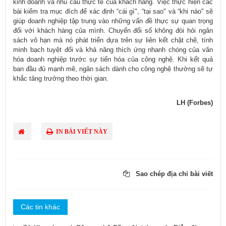
kinh doanh và nhu cầu thực tế của khách hàng. Việc thực hiện các
bài kiểm tra mục đích để xác định “cái gì", “tại sao" và “khi nào" sẽ
giúp doanh nghiệp tập trung vào những vấn đề thực sự quan trọng
đối với khách hàng của mình. Chuyển đổi số không đòi hỏi ngân
sách vô hạn mà nó phát triển dựa trên sự liên kết chặt chẽ, tính
minh bạch tuyệt đối và khả năng thích ứng nhanh chóng của văn
hóa doanh nghiệp trước sự tiến hóa của công nghệ. Khi kết quả
ban đầu đủ mạnh mẽ, ngân sách dành cho công nghệ thường sẽ tự
khắc tăng trưởng theo thời gian.
LH (Forbes)​
IN BÀI VIẾT NÀY
Sao chép địa chỉ bài viết
Các tin khác