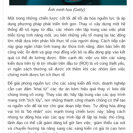
Ảnh minh họa (Getty)
Một trong những chiến lược cốt lõi để tối đa hóa nguồn lực là áp
dụng phương pháp phát triển tinh gọn. Thay vì xây dựng một hệ
thống đồ sộ ngay từ đầu, các nhóm nên tập trung vào việc phát
triển từng tính năng một, ưu tiên những yếu tố mang lại tác động
lớn nhất dựa trên phản hồi thực tế của người dùng. Cách tiếp cận
này giúp ngăn chặn tình trạng dư thừa tính năng, đảm bảo tiến độ
công việc ổn định và giúp mọi đồng vốn bỏ ra đều đóng góp vào kết
quả có thể đo lường được. Bên cạnh đó, việc ưu tiên các sáng
kiến dựa trên tỷ lệ lợi nhuận trên đầu tư (ROI) là vô cùng thiết yếu,
vì ngân sách thường sẽ được rót thêm khi các nhóm làm việc
chứng minh được lợi ích thực tế.
Để giải phóng nguồn lực cho các sáng kiến đổi mới, doanh nghiệp
cần can đảm “khai tử" các dự án kém hiệu quả thay vì kéo dài
chúng trong vô vọng. Thay vào đó, hãy tập trung vào các quy trình
mang tính “tích lũy", nơi những thành công nhanh chóng có thể tạo
ra nguồn vốn để tài trợ cho giai đoạn tiếp theo. Tự động hóa đóng
vai trò là “bộ nhân" sức mạnh trong chiến lược này; bằng cách
nhúng tự động hóa vào các quy trình lặp đi lặp lại hoặc thủ công,
lãnh đạo có thể cắt giảm đáng kể giờ làm việc, giảm thiểu sai sót
và chuyển hướng tài năng sang các sáng kiến có giá trị cao hơn