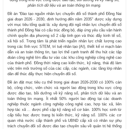
phân tích dữ liệu và an toàn thông tin mạng.
Đề án “Đào tạo nguồn nhân lực chuyển đổi số thành phố Đồng Nai
giai đoạn 2026 - 2030, định hướng đến năm 2035" được xây dựng
với mục tiêu tổng quát là: xây dựng đội ngũ nhân lực chuyển đổi số
thành phố Đồng Nai có cấu trúc đồng bộ, đáp ứng yêu cầu vận hành
chính quyền địa phương số 2 cấp tinh gọn và thúc đẩy kinh tế số,
xã hội số. Trọng tâm là phát triển nguồn nhân lực chất lượng cao
trong các lĩnh vực STEM, trí tuệ nhân tạo (AI), thiết kế vi mạch bán
dẫn và an toàn thông tin, tạo lợi thế cạnh tranh để thu hút các tập
đoàn công nghệ lớn đầu tư vào các khu công nghiệp công nghệ cao
của thành phố. Đồng thời nâng cao kiến thức, kỹ năng, thái độ làm
việc trên môi trường số của các cấp, các ngành, các tầng lớp nhân
dân để thúc đẩy thực hiện chuyển đổi số.
Đề án đặt mục tiêu cụ thể trong giai đoạn 2026-2030 có 100% cán
bộ, công chức, viên chức và người lao động trong khu vực công
được đào tạo, bồi dưỡng về kỹ năng số, phân tích dữ liệu và an
toàn thông tin mạng. Ít nhất 50% người lao động tại các doanh
nghiệp thuộc ngành công nghiệp công nghệ cao, hợp tác xã, liên
hợp tác xã ... được phổ cập kỹ năng số cơ bản. 100% học sinh từ
cấp tiểu học được trang bị kiến thức, kỹ năng số. 100% các cơ
quan nhà nước cấp thành phố và UBND cấp xã có nhân sự phụ
trách chuyển đổi số được đào tạo chuyên sâu về quản trị hệ thống