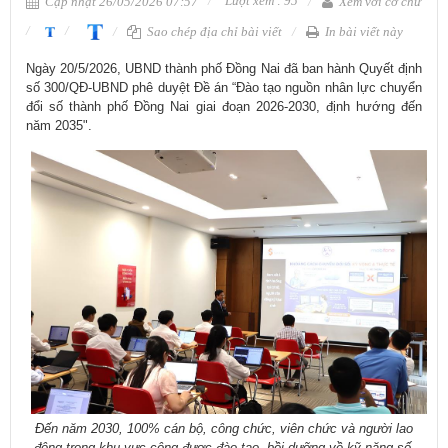
Lượt xem : 95
Cập nhật 26/05/2026 07:57
Xem với cỡ chữ
Sao chép địa chỉ bài viết
In bài viết này
​Ngày 20/5/2026, UBND thành phố Đồng Nai đã ban hành Quyết định
số 300/QĐ-UBND phê duyệt Đề án “Đào tạo nguồn nhân lực chuyển
đổi số thành phố Đồng Nai giai đoạn 2026-2030, định hướng đến
năm 2035".
Đến năm 2030, 100%
cán
bộ, công chức, viên chức và người lao
động trong khu vực công được đào tạo, bồi dưỡng về kỹ năng số,