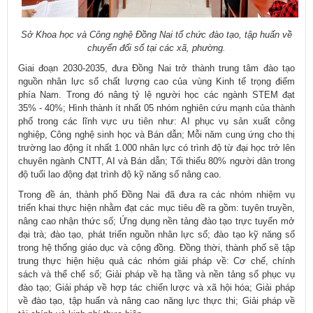
​Sở Khoa học và Công nghệ Đồng Nai tổ chức đào tạo, tập huấn về
chuyển đổi số tại các xã, phường.
Giai
đo
ạn 2030-2035, đưa Đồng Nai trở thành trung tâm đào tạo
nguồn nhân lực số chất lượng cao của vùng Kinh tế trọng điểm
phía Nam. Trong đó nâng tỷ lệ người học các ngành STEM đạt
35% - 40%; Hình thành ít nhất 05 nhóm nghiên cứu mạnh của thành
phố trong các lĩnh vực ưu tiên như: AI phục vụ sản xuất công
nghiệp, Công nghệ sinh học và Bán dẫn; Mỗi năm cung ứng cho thị
trường lao động ít nhất 1.000 nhân lực có trình độ từ đại học trở lên
chuyên ngành CNTT, AI và Bán dẫn; Tối thiểu 80% người dân trong
độ tuổi lao động đạt trình độ kỹ năng số nâng cao.
Trong đề án, thành phố Đồng Nai đã đưa ra các nhóm nhiệm vụ
triển khai thực hiện nhằm đạt các mục tiêu đề ra gồm: tuyên truyền,
nâng cao nhận thức số; Ứng dụng nền tảng đào tạo trực tuyến mở
đại trà; đào tạo, phát triển nguồn nhân lực số; đào tạo kỹ năng số
trong hệ thống giáo dục và cộng đồng. Đồng thời, thành phố sẽ tập
trung thực hiện hiệu quả các nhóm giải pháp về: Cơ chế, chính
sách và thể chế số; Giải pháp về hạ tầng và nền tảng số phục vụ
đào tạo; Giải pháp về hợp tác chiến lược và xã hội hóa; Giải pháp
về đào tạo, tập huấn và nâng cao năng lực thực thi; Giải pháp về