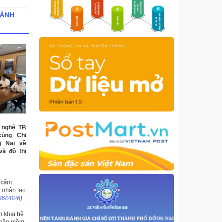
HÀNH
nghệ TP.
cùng Chi
g Nai về
và đô thị
m cấm
ệ nhân tạo
06/2026)
ển khai hệ