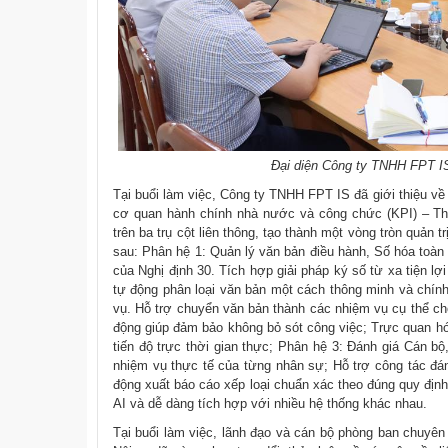
Đại diện Công ty TNHH FPT IS
Tại buổi làm việc, Công ty TNHH FPT IS đã giới thiệu về 
cơ quan hành chính nhà nước và công chức (KPI) – T
trên ba trụ cột liên thông, tạo thành một vòng tròn quản t
sau: Phân hệ 1: Quản lý văn bản điều hành, Số hóa toàn
của Nghị định 30. Tích hợp giải pháp ký số từ xa tiện lợ
tự động phân loại văn bản một cách thông minh và chính
vụ. Hỗ trợ chuyển văn bản thành các nhiệm vụ cụ thể ch
động giúp đảm bảo không bỏ sót công việc; Trực quan hóa
tiến độ trực thời gian thực; Phân hệ 3: Đánh giá Cán bộ
nhiệm vụ thực tế của từng nhân sự; Hỗ trợ công tác đá
động xuất báo cáo xếp loại chuẩn xác theo đúng quy định 
AI và dễ dàng tích hợp với nhiều hệ thống khác nhau.
Tại buổi làm việc, lãnh đạo và cán bộ phòng ban chuyê