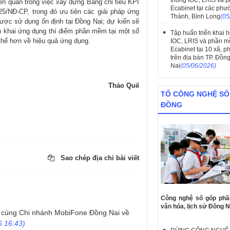
thống IOC, LRIS và
iên quan trong việc xây dựng Bảng chỉ tiêu KPI
Ecabinet tại các ph
5/NĐ-CP, trong đó ưu tiên các giải pháp ứng
Thành, Bình Long
(05
được sử dụng ổn định tại Đồng Nai; dự kiến sẽ
n khai ứng dụng thí điểm phần mềm tại một số
Tập huấn triển khai 
ụ thể hơn về hiệu quả ứng dụng.
IOC, LRIS và phần 
Ecabinet tại 10 xã, 
trên địa bàn TP. Đồn
Nai
(05/06/2026)
Thảo Quế
TỔ CÔNG NGHỆ S
ĐỒNG
Sao chép địa chỉ bài viết
Công nghệ số góp phầ
văn hóa, lịch sử Đồng N
c cùng Chi nhánh MobiFone Đồng Nai về
 16:43)