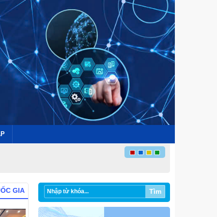
ÁP
UỐC GIA
Tìm