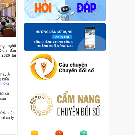
ng nghệ
Diễn đàn
 2026 tại
Châu Á
g kiến
/2026)
đổi số
 cán
 50% cuộc
ười xử lý