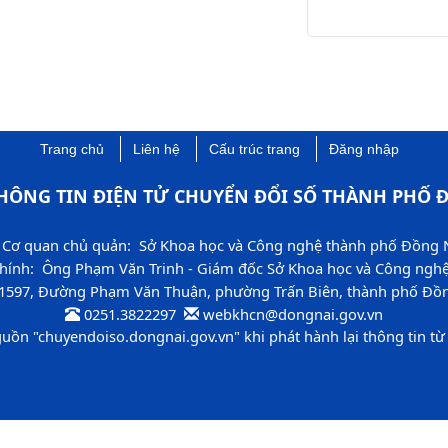
Trang chủ
Liên hệ
Cấu trúc trang
Đăng nhập
HÔNG TIN ĐIỆN TỬ CHUYỂN ĐỔI SỐ THÀNH PHỐ Đ
Cơ quan chủ quản: Sở Khoa học và Công nghệ thành phố Đồng 
chính: Ông Phạm Văn Trinh - Giám đốc Sở Khoa học và Công ngh
 1597, Đường Phạm Văn Thuận, phường Trấn Biên, thành phố Đồng
0251.3822297 ​
​ webkhcn​​@dongnai.gov.vn​
guồn "chuyendoiso​.dongnai.gov.vn" khi phát hành lại thông tin từ 