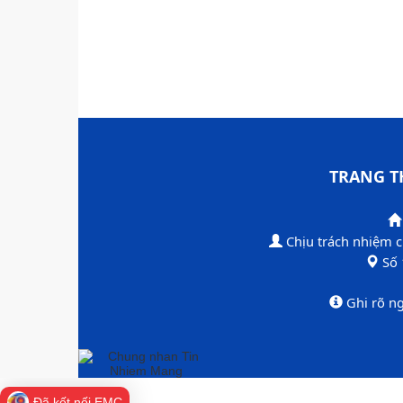
TRANG T
Chịu trách nhiệm 
​Số
​Ghi rõ n
Đã kết nối EMC