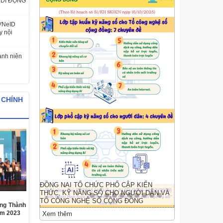
DI ĐỘNG
MỤC TIÊU PHÁT TRIỂN KINH TẾ SỐ ĐẾN
 VNeID
NĂM 2030
y nội
anh niên
Xem thêm
 CHÍNH
LIÊN KẾT WEBISTE
THĂM DÒ Ý KIẾN
Đánh giá về trang thông tin điện tử
chuyển đổi số thành phố Đồng Nai
Rất tốt
ởng Thành
am 2023
Tốt