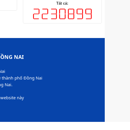
ỒNG NAI​
Nai
ệ thành phố Đồng Nai
 Nai.​
website này​