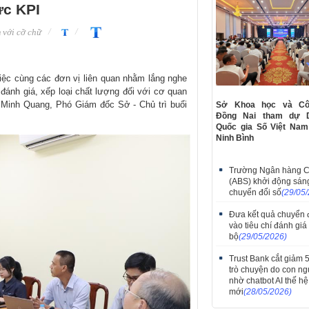
ức KPI
với cỡ chữ
ệc cùng các đơn vị liên quan nhằm lắng nghe
 đánh giá, xếp loại chất lượng đối với cơ quan
Minh Quang, Phó Giám đốc Sở - Chủ trì buổi
Sở Khoa học và Cô
Đồng Nai tham dự 
Quốc gia Số Việt Nam
Ninh Bình
Trường Ngân hàng 
(ABS) khởi động sán
chuyển đổi số
(29/05
​Đưa kết quả chuyển 
vào tiêu chí đánh giá
bộ
(29/05/2026)
Trust Bank cắt giảm
trò chuyện do con ng
nhờ chatbot AI thế hệ
mới
(28/05/2026)