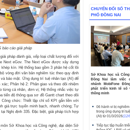
CHUYỂN ĐỔI SỐ T
PHỐ ĐỒNG NAI
 báo cáo giải pháp
giải pháp đánh giá, xếp loại chất lượng đối với
he Next eGov. The Next eGov được xây dựng
rị khép kín. Hệ thống bao gồm 3 phân hệ cốt lõi
 bộ vòng đời văn bản nghiêm túc theo quy định
Sở Khoa học và Công 
i và bảo mật. Ứng dụng trí tuệ nhân tạo (AI) để
Đồng Nai làm việc 
nhánh MobiFone Đồn
 xác; Phân hệ 2: Phân giao và theo dõi nhiệm
phát triển kinh tế số 
o từng cá nhân, đơn vị; Hệ thống nhắc việc tự
thông minh
 tiến độ thông qua sơ đồ Gantt chart theo dõi
, Công chức: Thiết lập chỉ số KPI gắn liền với
nh giá trực tuyến minh bạch, nhanh chóng; Tự
06 hành vi bị nghiê
trong ứng dụng trí tu
tại Nghị định 335. Đặc biệt, giải pháp tích hợp
(AI) từ 01/3/2026
(12/
Tiếp tục tập huấn tri
n môn Sở Khoa học và Công nghệ, đại diện Sở