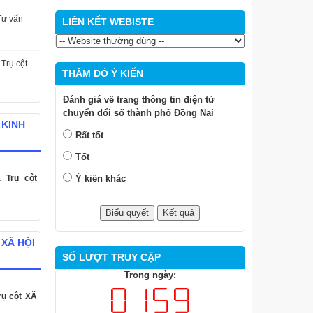
Ý kiến khác
Tư vấn
 Trụ cột
SỐ LƯỢT TRUY CẬP
Trong ngày:
 KINH
Tất cả:
á Trụ cột
 XÃ HỘI
rụ cột XÃ