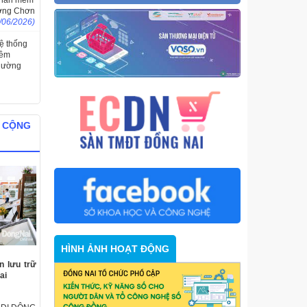
 phần mềm
ường Chơn
/06/2026)
hệ thống
mềm
phường
g
Ố CỘNG
HÌNH ẢNH HOẠT ĐỘNG
n lưu trữ
ai