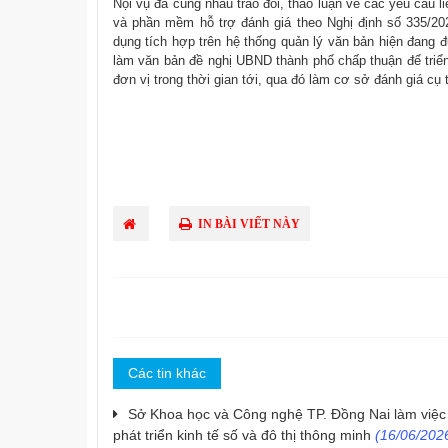
Nội vụ đã cùng nhau trao đổi, thảo luận về các yêu cầu l
và phần mềm hỗ trợ đánh giá theo Nghị định số 335/202
dụng tích hợp trên hệ thống quản lý văn bản hiện đang 
làm văn bản đề nghị UBND thành phố chấp thuận để triể
đơn vị trong thời gian tới, qua đó làm cơ sở đánh giá c
IN BÀI VIẾT NÀY
Các tin khác
Sở Khoa học và Công nghệ TP. Đồng Nai làm việ
phát triển kinh tế số và đô thị thông minh
(16/06/2026