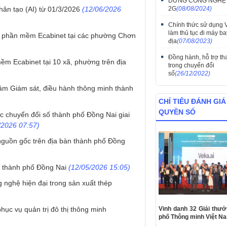
DỪNG CÔNG NGHỆ 
hân tạo (AI) từ 01/3/2026
(12/06/2026
2G
(08/08/2024)
Chính thức sử dụng
làm thủ tục đi máy ba
 và phần mềm Ecabinet tại các phường Chơn
địa
(07/08/2023)
Đồng hành, hỗ trợ th
ềm Ecabinet tại 10 xã, phường trên địa
trong chuyển đổi
số
(26/12/2022)
tâm Giám sát, điều hành thông minh thành
CHỈ TIÊU ĐÁNH GIÁ
QUYỀN SỐ
 chuyển đổi số thành phố Đồng Nai giai
/2026 07:57)
 nguồn gốc trên địa bàn thành phố Đồng
̀n thành phố Đồng Nai
(12/05/2026 15:05)
 nghệ hiện đại trong sản xuất thép
hục vụ quản trị đô thị thông minh
Vinh danh 32 Giải thư
phố Thông minh Việt N