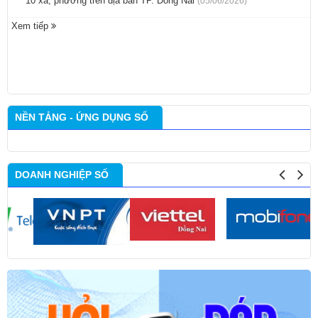
10 xã, phường trên địa bàn TP. Đồng Nai
(05/06/2026)
Xem tiếp
NỀN TẢNG - ỨNG DỤNG SỐ
DOANH NGHIỆP SỐ