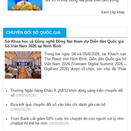
đổi số vì một Đồng Nai phát triển bền vững
Xem clip khác
CHUYỂN ĐỔI SỐ QUỐC GIA
Sở Khoa học và Công nghệ Đồng Nai tham dự Diễn đàn Quốc gia
Số Việt Nam 2026 tại Ninh Bình
Trong hai ngày 04 và 05/6/2026, tại Khách sạn
The Reed, tỉnh Ninh Bình, Diễn đàn Quốc gia Số
Việt Nam 2026 (Vietnam Digital Summit 2026 –
DigiFest 2026) được tổ chức với chủ đề “Phát
...
Trường Ngân hàng Châu Á (ABS) khởi động sáng kiến chuyển đổi
số
(29/05/2026)
​Đưa kết quả chuyển đổi số vào tiêu chí đánh giá cán bộ
(29/05/2026)
Trust Bank cắt giảm 50% cuộc trò chuyện do con người xử lý nhờ
chatbot AI thế hệ mới
(28/05/2026)