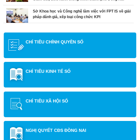
Sở Khoa học và Công nghệ làm việc với FPT IS về giải
pháp đánh giá, xếp loại công chức KPI
CHỈ TIÊU CHÍNH QUYỀN SỐ
CHỈ TIÊU KINH TẾ SỐ
CHỈ TIÊU XÃ HỘI SỐ
NGHỊ QUYẾT CĐS ĐỒNG NAI