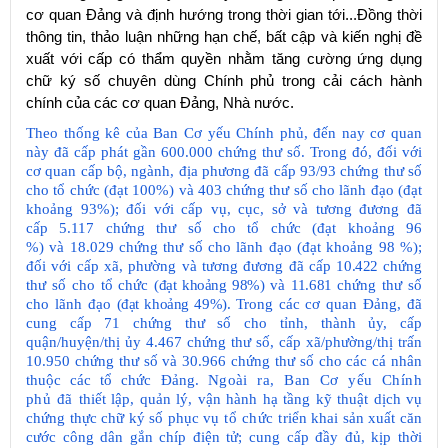
cơ quan Đảng và định hướng trong thời gian tới...Đồng thời
thông tin, thảo luận những hạn chế, bất cập và kiến nghị đề
xuất với cấp có thẩm quyền nhằm tăng cường ứng dụng
chữ ký số chuyên dùng Chính phủ trong cải cách hành
chính của các cơ quan Đảng, Nhà nước.
Theo thống kê của Ban Cơ yếu Chính phủ, đến nay cơ quan
này đã cấp phát gần 600.000 chứng thư số. Trong đó, đối với
cơ quan cấp bộ, ngành, địa phương đã cấp 93/93 chứng thư số
cho tổ chức (đạt 100%) và 403 chứng thư số cho lãnh đạo (đạt
khoảng 93%); đối với cấp vụ, cục, sở và tương đương đ​ã
cấp
5.117
chứng thư số cho tổ chức
(đạt khoảng 96
%)
và
18.029
chứng thư số cho lãnh đạo
(đạt khoảng 98 %)
;
đối với cấp xã, phường và tương đương đã cấp
10.422
chứng
thư số cho tổ chức
(đạt khoảng 98%)
và
11.681
chứng thư số
cho lãnh đạo
(đạt khoảng 49%).
Trong các cơ quan Đảng, đã
cung cấp 71 chứng thư số cho tỉnh, thành ủy, cấp
quận/huyện/thị ủy 4.467 chứng thư số, cấp xã/phường/thị trấn
10.950 chứng thư số và 30.966 chứng thư số cho các cá nhân
thuộc các tổ chức Đảng.
Ngoài ra, Ban Cơ yếu Chính
phủ đã
thiết lập, quản lý, vận hành hạ tầng kỹ thuật dịch vụ
chứng thực chữ ký số phục vụ
tổ chức t
riển khai sản xuất căn
cước công dân gắn chíp điện tử; cung cấp đầy đủ, kịp thời