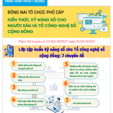
HÌNH ẢNH HOẠT ĐỘNG