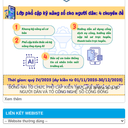
ĐỒNG NAI TỔ CHỨC PHỔ CẬP KIẾN THỨC, KỸ NĂNG SỐ CHO
NGƯỜI DÂN VÀ TỔ CÔNG NGHỆ SỐ CỘNG ĐỒNG
Xem thêm
LIÊN KẾT WEBISTE