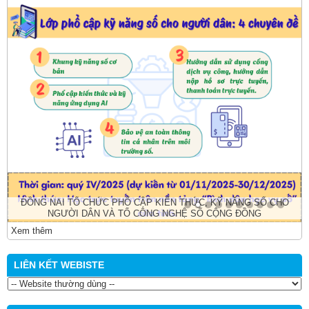
ĐỒNG NAI TỔ CHỨC PHỔ CẬP KIẾN THỨC, KỸ NĂNG SỐ CHO
NGƯỜI DÂN VÀ TỔ CÔNG NGHỆ SỐ CỘNG ĐỒNG
Xem thêm
LIÊN KẾT WEBISTE