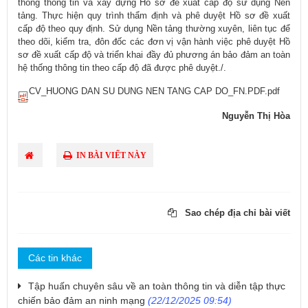
thống thông tin và xây dựng Hồ sơ đề xuất cấp độ sử dụng Nền
tảng. Thực hiện quy trình thẩm định và phê duyệt Hồ sơ đề xuất
cấp độ theo quy định. Sử dụng Nền tảng thường xuyên, liên tục để
theo dõi, kiểm tra, đôn đốc các đơn vị vận hành việc phê duyệt Hồ
sơ đề xuất cấp độ và triển khai đầy đủ phương án bảo đảm an toàn
hệ thống thông tin theo cấp độ đã được phê duyệt./.
CV_HUONG DAN SU DUNG NEN TANG CAP DO_FN.PDF.pdf
Nguyễn Thị Hòa
IN BÀI VIẾT NÀY
Sao chép địa chỉ bài viết
Các tin khác
Tập huấn chuyên sâu về an toàn thông tin và diễn tập thực
chiến bảo đảm an ninh mạng
(22/12/2025 09:54)